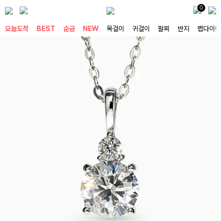
0
오늘도착
BEST
순금
NEW
목걸이
귀걸이
팔찌
반지
랩다이아