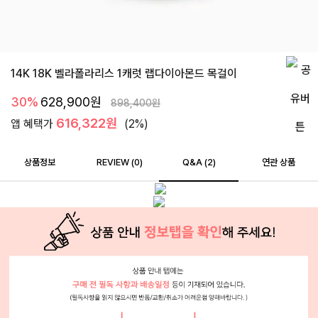
14K 18K 벨라폴라리스 1캐럿 랩다이아몬드 목걸이
30%
628,900
원
898,400
원
616,322원
앱 혜택가
(2%)
상품정보
REVIEW (
0
)
Q&A (2)
연관 상품