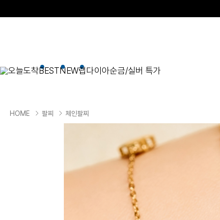
오늘도착
BEST
NEW
랩다이아
순금/실버 특가
BEST
순금/실버
목걸이
현재 위치
HOME
팔찌
체인팔찌
골드바/실버바
펜던트형
NEW
목걸이
일체형
팔찌
체인형
귀걸이
펜던트/참
반지
이니셜
세트
종교
실버주얼리
진주/원석