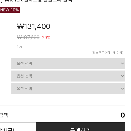
￦131,400
￦187,600
29%
1%
(최소주문수량 1개 이상)
0
품금액
장바구니
구매하기