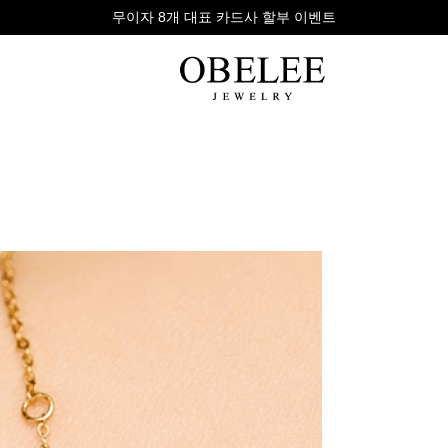
무이자 8개 대표 카드사 할부 이벤트
팔찌
반지
다이아
라인형
심플형
목걸이
체인형
체인형
반지
수입제품
다이아몬드
귀걸이
뱅글형
볼드링
팔찌
볼드형
스톤반지
진주/원석
커플링
발찌