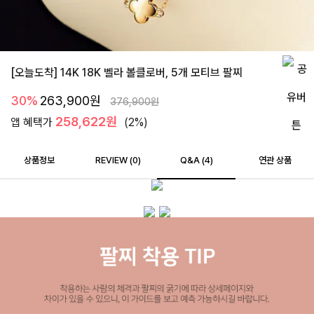
[오늘도착] 14K 18K 벨라 볼클로버, 5개 모티브 팔찌
30%
263,900
원
376,900
원
258,622원
앱 혜택가
(2%)
상품정보
REVIEW (
0
)
Q&A (4)
연관 상품