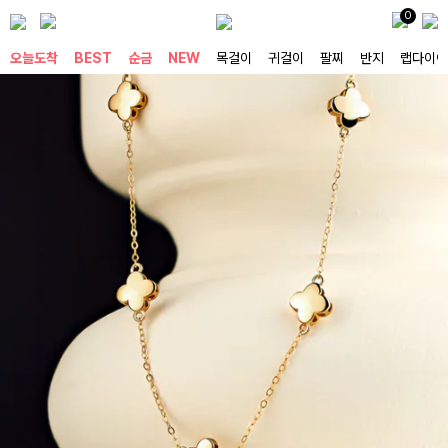
0
오늘도착
BEST
순금
NEW
목걸이
귀걸이
팔찌
반지
랩다이아