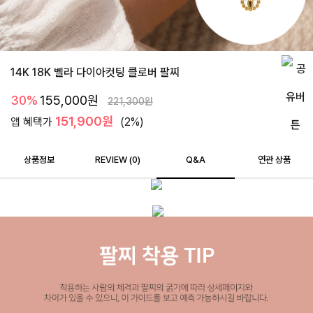
14K 18K 벨라 다이아컷팅 클로버 팔찌
30%
155,000
원
221,300
원
151,900원
앱 혜택가
(2%)
상품정보
REVIEW (
0
)
Q&A
연관 상품