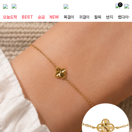
0
오늘도착
BEST
순금
NEW
목걸이
귀걸이
팔찌
반지
랩다이아