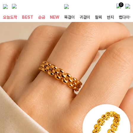
0
오늘도착
BEST
순금
NEW
목걸이
귀걸이
팔찌
반지
랩다이아