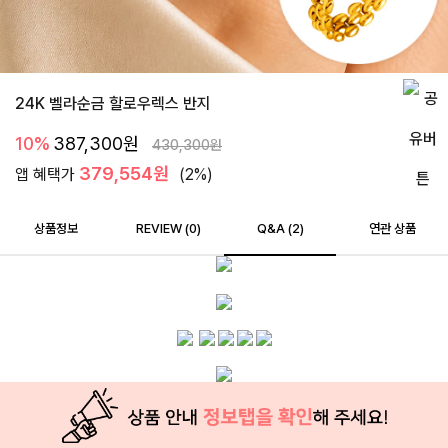
24K 벨라순금 할로우렉스 반지
10%
387,300
원
430,300
원
379,554원
앱 혜택가
(2%)
상품정보
REVIEW (
0
)
Q&A (2)
연관 상품