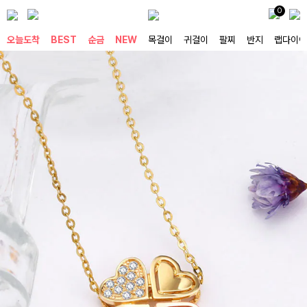
0
오늘도착
BEST
순금
NEW
목걸이
귀걸이
팔찌
반지
랩다이아