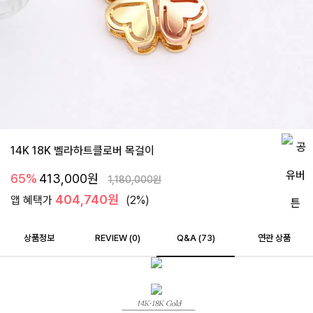
14K 18K 벨라하트클로버 목걸이
65%
413,000
원
1,180,000
원
404,740원
앱 혜택가
(2%)
상품정보
REVIEW (
0
)
Q&A (73)
연관 상품