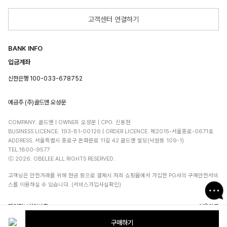
고객센터 연결하기
BANK INFO
입금계좌
신한은행 100-033-678752
예금주 (주)골드앤 오성문
COMPANY. 골드앤 | OWNER. 오성문 | CPO. 신동현
BUSINESS LICENCE. 193-81-00126 | ORDER LICENCE. 제2015-서울종로-0671호
ADDRESS. 서울특별시 종로구 돈화문로 11길 42 골드앤 빌딩(낙원동 109-1)
TEL.1800-9577
ⓒ 2026. OBELEE ALL RIGHTS RESERVED.
고객님은 안전거래를 위해 현금 등으로 결제시 저희 쇼핑몰에서 가입한 PG사의 구매안전서비
스를 이용하실 수 있습니다. (서비스가입사실확인)
오벨리 상품안내
A/S안내
개인정보처리방침
이용약관
구매하기