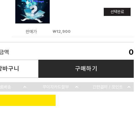
선택완료
판매가
￦12,900
0
품금액
장바구니
구매하기
료배송
무이자카드할부
간편결제 / 포인트