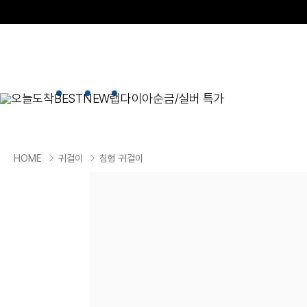
오늘도착
BEST
NEW
랩다이아
순금/실버 특가
BEST
순금/실버
목걸이
현재 위치
HOME
귀걸이
침형 귀걸이
골드바/실버바
펜던트형
NEW
목걸이
일체형
팔찌
체인형
귀걸이
펜던트/참
반지
이니셜
세트
종교
실버주얼리
진주/원석