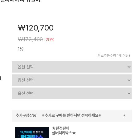
￦120,700
￦172,400
29%
1%
(최소주문수량 1개 이상)
치
추가구성상품 ※추가로 구매를 원하시면 선택하세요※
★한정판매
실버럭키박스★