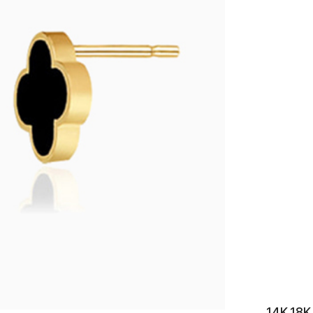
이니셜
14K 1