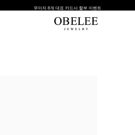
무이자 8개 대표 카드사 할부 이벤트
팔찌
반지
다이아
라인형
심플형
목걸이
체인형
체인형
반지
수입제품
다이아몬드
귀걸이
뱅글형
볼드링
팔찌
볼드형
스톤반지
진주/원석
커플링
발찌