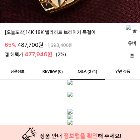
[오늘도착]14K 18K 벨라하트 브레이커 목걸이
65%
487,700
원
1,393,400
원
477,946원
앱 혜택가
(2%)
상품정보
REVIEW (
0
)
Q&A (274)
연관 상품