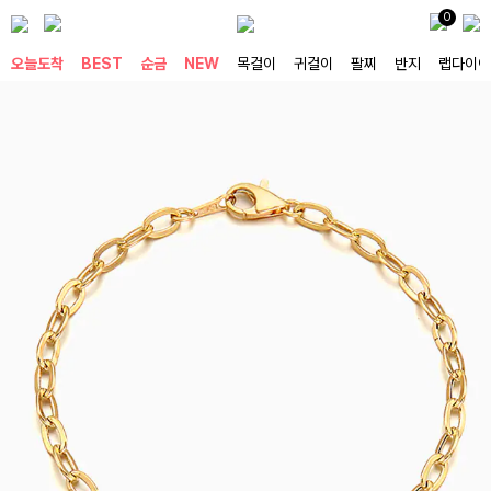
0
오늘도착
BEST
순금
NEW
목걸이
귀걸이
팔찌
반지
랩다이아