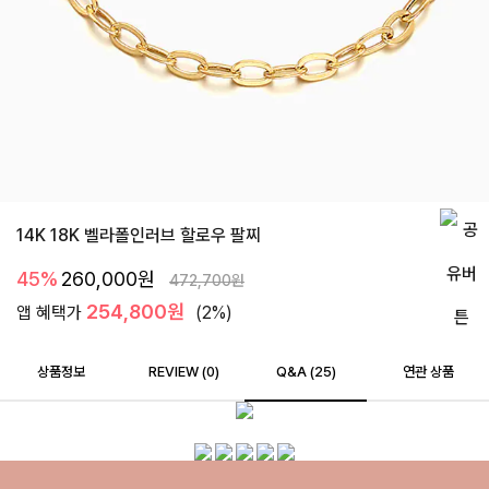
14K 18K 벨라폴인러브 할로우 팔찌
45%
260,000
원
472,700
원
254,800원
앱 혜택가
(2%)
상품정보
REVIEW (
0
)
Q&A (25)
연관 상품