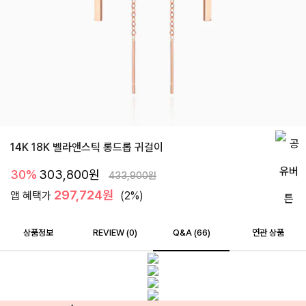
14K 18K 벨라앤스틱 롱드롭 귀걸이
30%
303,800
원
433,900
원
297,724원
앱 혜택가
(2%)
상품정보
REVIEW (
0
)
Q&A (66)
연관 상품