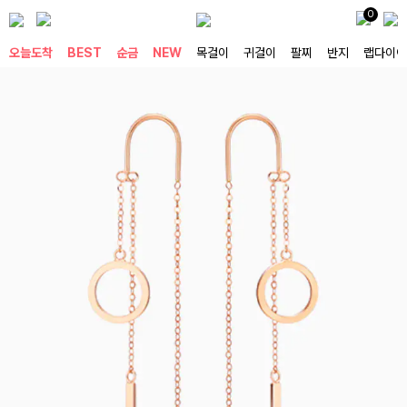
0
오늘도착
BEST
순금
NEW
목걸이
귀걸이
팔찌
반지
랩다이아