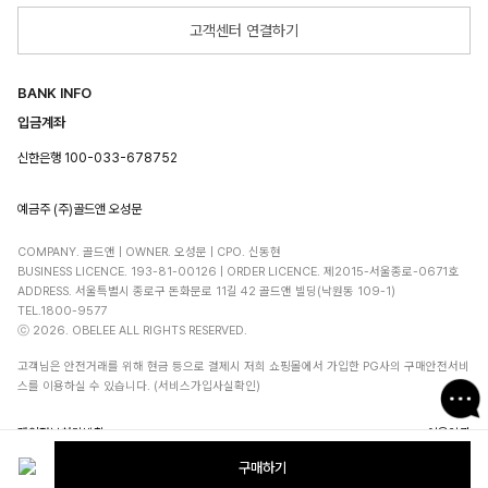
고객센터 연결하기
BANK INFO
입금계좌
신한은행 100-033-678752
예금주 (주)골드앤 오성문
COMPANY. 골드앤 | OWNER. 오성문 | CPO. 신동현
BUSINESS LICENCE. 193-81-00126 | ORDER LICENCE. 제2015-서울종로-0671호
ADDRESS. 서울특별시 종로구 돈화문로 11길 42 골드앤 빌딩(낙원동 109-1)
TEL.1800-9577
ⓒ 2026. OBELEE ALL RIGHTS RESERVED.
고객님은 안전거래를 위해 현금 등으로 결제시 저희 쇼핑몰에서 가입한 PG사의 구매안전서비
스를 이용하실 수 있습니다. (서비스가입사실확인)
개인정보처리방침
이용약관
구매하기