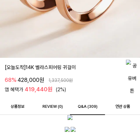
[오늘도착]14K 벨라스피어링 귀걸이
68%
428,000
원
1,337,500
원
419,440원
앱 혜택가
(2%)
상품정보
REVIEW (
0
)
Q&A (309)
연관 상품