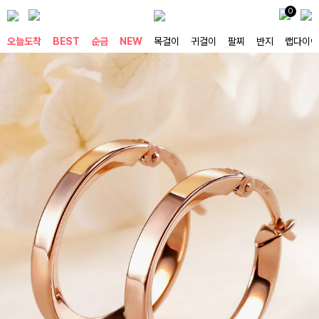
0
오늘도착
BEST
순금
NEW
목걸이
귀걸이
팔찌
반지
랩다이아