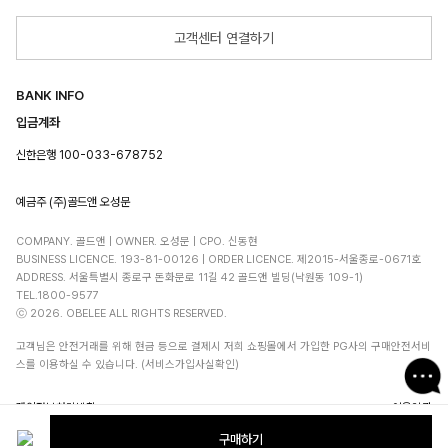
고객센터 연결하기
BANK INFO
입금계좌
신한은행 100-033-678752
예금주 (주)골드앤 오성문
COMPANY. 골드앤 | OWNER. 오성문 | CPO. 신동현
BUSINESS LICENCE. 193-81-00126 | ORDER LICENCE. 제2015-서울종로-0671호
ADDRESS. 서울특별시 종로구 돈화문로 11길 42 골드앤 빌딩(낙원동 109-1)
TEL.1800-9577
ⓒ 2026. OBELEE ALL RIGHTS RESERVED.
고객님은 안전거래를 위해 현금 등으로 결제시 저희 쇼핑몰에서 가입한 PG사의 구매안전서비
스를 이용하실 수 있습니다. (서비스가입사실확인)
개인정보처리방침
이용약관
구매하기