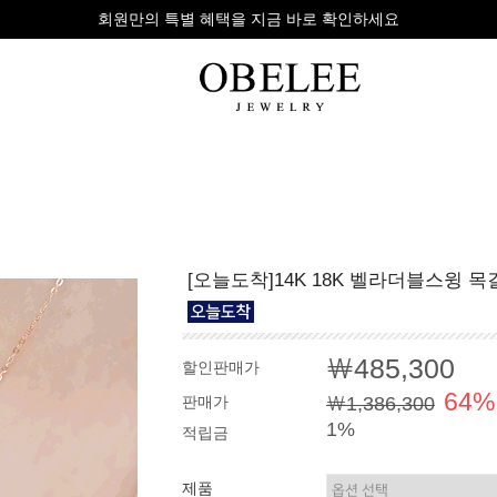
회원만의 특별 혜택을 지금 바로 확인하세요
무이자 8개 대표 카드사 할부 이벤트
팔찌
반지
다이아
[오늘도착]14K 18K 벨라더블스윙 목
라인형
심플형
목걸이
체인형
체인형
반지
수입제품
다이아몬드
귀걸이
￦485,300
할인판매가
뱅글형
볼드링
팔찌
64%
판매가
￦1,386,300
볼드형
스톤반지
1%
적립금
진주/원석
커플링
발찌
제품