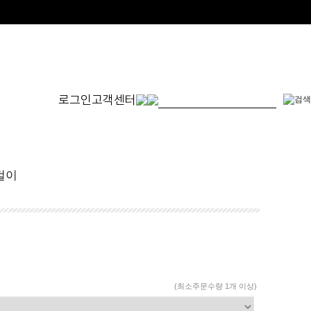
로그인
고객센터
몬드
발찌
귀걸이
SET
걸이
체인형
원터치형
14K/1
펜던트형
침형
천연석
수입제품
진주
진주/원석
피어싱
드롭/롱
(최소주문수량 1개 이상)
이어커프/참