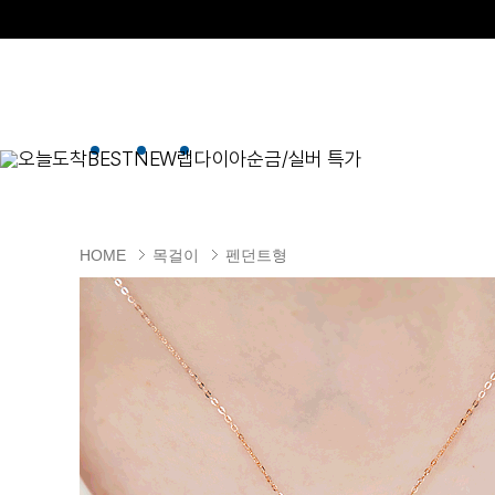
오늘도착
BEST
NEW
랩다이아
순금/실버 특가
BEST
순금/실버
목걸이
현재 위치
HOME
목걸이
펜던트형
골드바/실버바
펜던트형
NEW
목걸이
일체형
팔찌
체인형
귀걸이
펜던트/참
반지
이니셜
세트
종교
실버주얼리
진주/원석