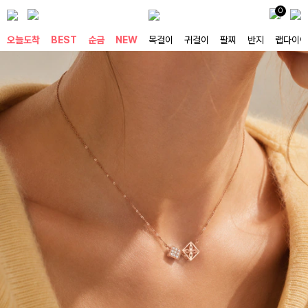
0
오늘도착
BEST
순금
NEW
목걸이
귀걸이
팔찌
반지
랩다이아