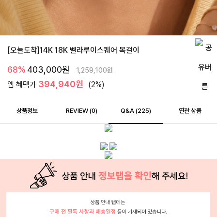
[오늘도착]14K 18K 벨라루이스퀘어 목걸이
68%
403,000
원
1,259,100
원
394,940원
앱 혜택가
(2%)
상품정보
REVIEW (
0
)
Q&A (225)
연관 상품