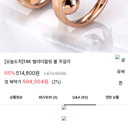
[오늘도착]14K 벨라더블링 볼 귀걸이
65%
514,800
원
1,470,600
원
504,504원
앱 혜택가
(2%)
상품정보
REVIEW (
0
)
Q&A (60)
연관 상품