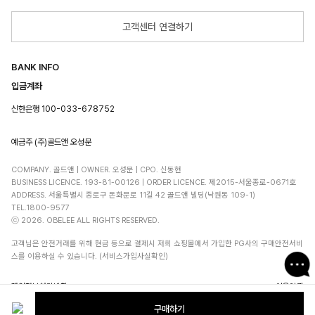
고객센터 연결하기
BANK INFO
입금계좌
신한은행 100-033-678752
예금주 (주)골드앤 오성문
COMPANY. 골드앤 | OWNER. 오성문 | CPO. 신동현
BUSINESS LICENCE. 193-81-00126 | ORDER LICENCE. 제2015-서울종로-0671호
ADDRESS. 서울특별시 종로구 돈화문로 11길 42 골드앤 빌딩(낙원동 109-1)
TEL.1800-9577
ⓒ 2026. OBELEE ALL RIGHTS RESERVED.
고객님은 안전거래를 위해 현금 등으로 결제시 저희 쇼핑몰에서 가입한 PG사의 구매안전서비
스를 이용하실 수 있습니다. (서비스가입사실확인)
개인정보처리방침
이용약관
구매하기