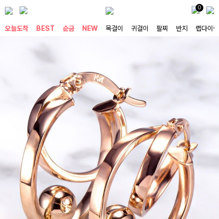
0
오늘도착
BEST
순금
NEW
목걸이
귀걸이
팔찌
반지
랩다이아