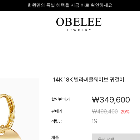
무이자 8개 대표 카드사 할부 이벤트
팔찌
반지
다이아
14K 18K 벨라써클웨이브 귀걸이
라인형
심플형
목걸이
체인형
체인형
반지
￦349,600
수입제품
다이아몬드
귀걸이
할인판매가
뱅글형
볼드링
팔찌
￦499,400
판매가
29%
볼드형
스톤반지
적립금
1%
진주/원석
커플링
발찌
제품