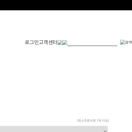
로그인
고객센터
몬드
발찌
귀걸이
SET
체인형
원터치형
14K/1
펜던트형
침형
천연석
수입제품
진주
진주/원석
피어싱
드롭/롱
(최소주문수량 1개 이상)
이어커프/참