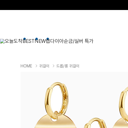
오늘도착
BEST
NEW
랩다이아
순금/실버 특가
BEST
순금/실버
목걸이
현재 위치
HOME
귀걸이
드롭/롱 귀걸이
골드바/실버바
펜던트형
NEW
목걸이
일체형
팔찌
체인형
귀걸이
펜던트/참
반지
이니셜
세트
종교
실버주얼리
진주/원석