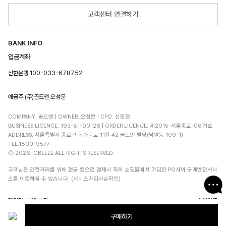
고객센터 연결하기
BANK INFO
입금계좌
신한은행 100-033-678752
예금주 (주)골드앤 오성문
COMPANY. 골드앤 | OWNER. 오성문 | CPO. 신동현
BUSINESS LICENCE. 193-81-00126 | ORDER LICENCE. 제2015-서울종로-0671호
ADDRESS. 서울특별시 종로구 돈화문로 11길 42 골드앤 빌딩(낙원동 109-1)
TEL.1800-9577
ⓒ 2026. OBELEE ALL RIGHTS RESERVED.
고객님은 안전거래를 위해 현금 등으로 결제시 저희 쇼핑몰에서 가입한 PG사의 구매안전서비
스를 이용하실 수 있습니다. (서비스가입사실확인)
개인정보처리방침
이용약관
구매하기