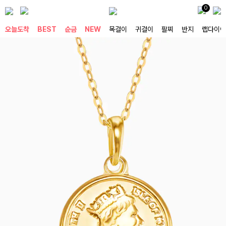
0
오늘도착
BEST
순금
NEW
목걸이
귀걸이
팔찌
반지
랩다이아