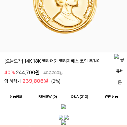
[오늘도착] 14K 18K 벨라더퀸 엘리자베스 코인 목걸이
40%
244,700
원
407,700
원
239,806원
앱 혜택가
(2%)
상품정보
REVIEW (
0
)
Q&A (213)
연관 상품