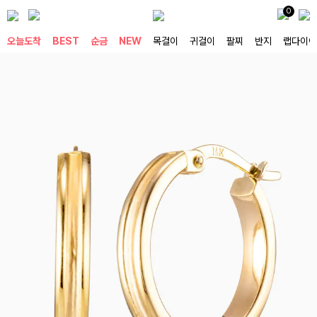
0
오늘도착
BEST
순금
NEW
목걸이
귀걸이
팔찌
반지
랩다이아