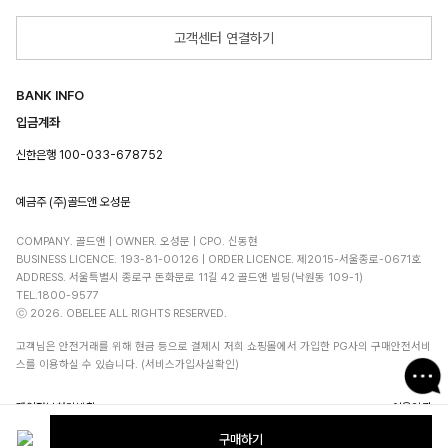
고객센터 연결하기
BANK INFO
입금계좌
신한은행 100-033-678752
예금주 (주)골드앤 오성문
COMPANY. 골드앤 | OWNER. 오성문 | CPO. 신동현
BUSINESS LICENCE. 193-81-00126 | ORDER LICENCE. 제2015-서울종로-0671호
ADDRESS. 서울특별시 종로구 돈화문로 11길 42 골드앤 빌딩(낙원동 109-1)
TEL.1800-9577
ⓒ 2026. OBELEE ALL RIGHTS RESERVED.
고객님은 안전거래를 위해 현금 등으로 결제시 저희 쇼핑몰에서 가입한 PG사의 구매안전서비
스를 이용하실 수 있습니다. (서비스가입사실확인)
개인정보처리방침
이용약관
구매하기