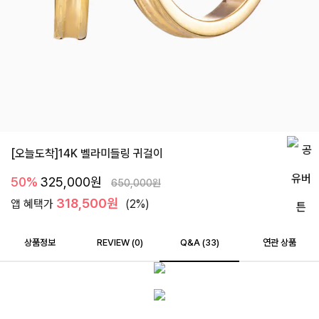
[오늘도착]14K 벨라미들링 귀걸이
50%
325,000
원
650,000
원
318,500원
앱 혜택가
(2%)
상품정보
REVIEW (
0
)
Q&A (33)
연관 상품