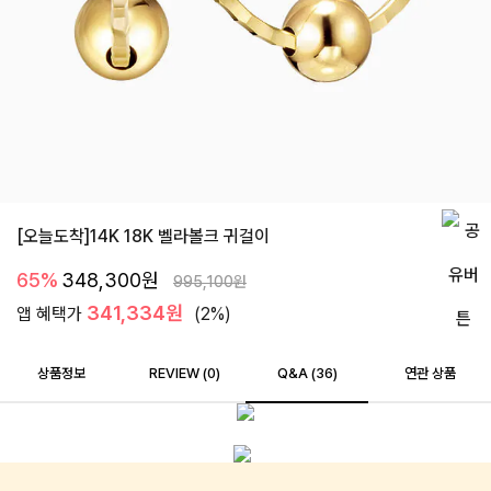
[오늘도착]14K 18K 벨라볼크 귀걸이
65%
348,300
원
995,100
원
341,334원
앱 혜택가
(2%)
상품정보
REVIEW (
0
)
Q&A (36)
연관 상품