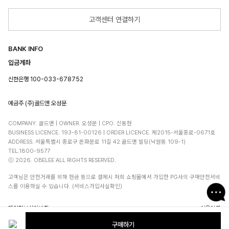
고객센터 연결하기
BANK INFO
입금계좌
신한은행 100-033-678752
예금주 (주)골드앤 오성문
COMPANY. 골드앤 | OWNER. 오성문 | CPO. 신동현
BUSINESS LICENCE. 193-81-00126 | ORDER LICENCE. 제2015-서울종로-0671호
ADDRESS. 서울특별시 종로구 돈화문로 11길 42 골드앤 빌딩(낙원동 109-1)
TEL.1800-9577
ⓒ 2026. OBELEE ALL RIGHTS RESERVED.
고객님은 안전거래를 위해 현금 등으로 결제시 저희 쇼핑몰에서 가입한 PG사의 구매안전서비
스를 이용하실 수 있습니다. (서비스가입사실확인)
개인정보처리방침
이용약관
구매하기