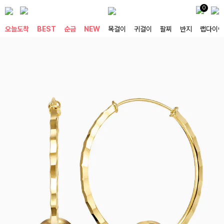
0
오늘도착
BEST
순금
NEW
목걸이
귀걸이
팔찌
반지
랩다이아