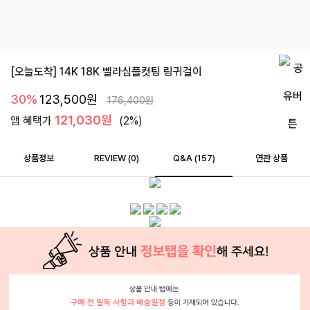
[오늘도착] 14K 18K 벨라심플컷팅 링귀걸이
30%
123,500
원
176,400
원
121,030원
앱 혜택가
(2%)
상품정보
REVIEW (
0
)
Q&A (157)
연관 상품