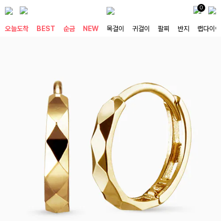
0
오늘도착
BEST
순금
NEW
목걸이
귀걸이
팔찌
반지
랩다이아