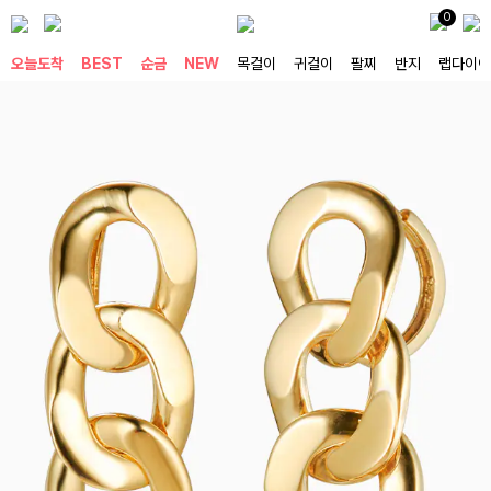
0
오늘도착
BEST
순금
NEW
목걸이
귀걸이
팔찌
반지
랩다이아