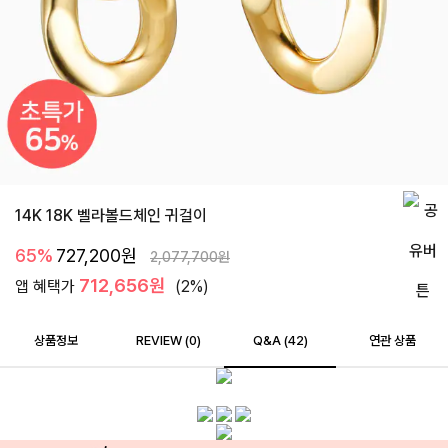
14K 18K 벨라볼드체인 귀걸이
65%
727,200
원
2,077,700
원
712,656원
앱 혜택가
(2%)
상품정보
REVIEW (
0
)
Q&A (42)
연관 상품