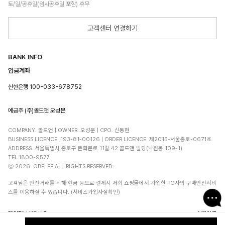
토/일/공휴일(임시공휴일 포함) 휴무
고객센터 연결하기
BANK INFO
입금계좌
신한은행 100-033-678752
예금주 (주)골드앤 오성문
COMPANY. 골드앤 | OWNER. 오성문 | CPO. 신동현
BUSINESS LICENCE. 193-81-00126 | ORDER LICENCE. 제2015-서울종로-0671호
ADDRESS. 서울특별시 종로구 돈화문로 11길 42 골드앤 빌딩(낙원동 109-1)
TEL.1800-9577
ⓒ 2026. OBELEE ALL RIGHTS RESERVED.
고객님은 안전거래를 위해 현금 등으로 결제시 저희 쇼핑몰에서 가입한 PG사의 구매안전서비
스를 이용하실 수 있습니다. (서비스가입사실확인)
개인정보처리방침
이용약관