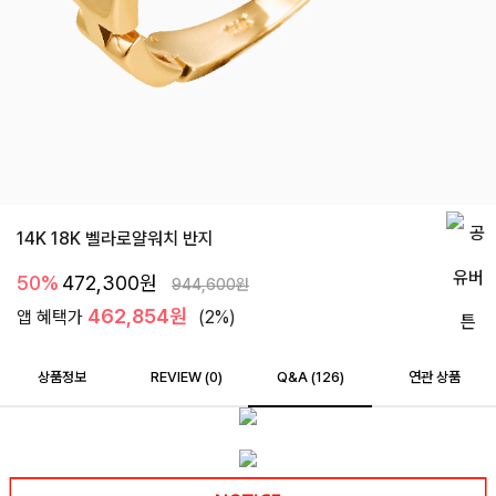
14K 18K 벨라로얄워치 반지
50%
472,300
원
944,600
원
462,854원
앱 혜택가
(2%)
상품정보
REVIEW (
0
)
Q&A (126)
연관 상품