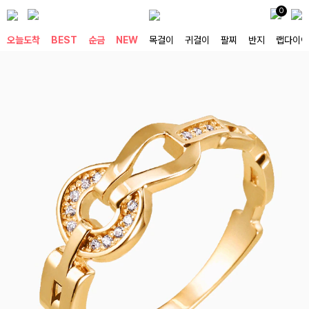
0
오늘도착
BEST
순금
NEW
목걸이
귀걸이
팔찌
반지
랩다이아