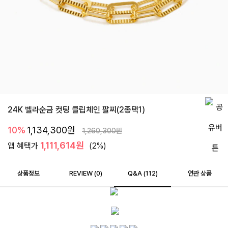
24K 벨라순금 컷팅 클립체인 팔찌(2종택1)
10%
1,134,300
원
1,260,300
원
1,111,614원
앱 혜택가
(2%)
상품정보
REVIEW (
0
)
Q&A (112)
연관 상품