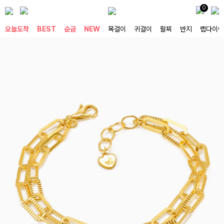
0
오늘도착
BEST
순금
NEW
목걸이
귀걸이
팔찌
반지
랩다이아