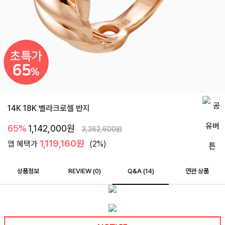
14K 18K 벨라크로셀 반지
65%
1,142,000
원
3,262,600
원
1,119,160원
앱 혜택가
(2%)
상품정보
REVIEW (
0
)
Q&A (14)
연관 상품