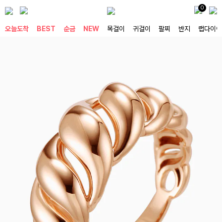
0
오늘도착
BEST
순금
NEW
목걸이
귀걸이
팔찌
반지
랩다이아