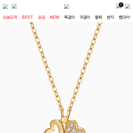
0
오늘도착
BEST
순금
NEW
목걸이
귀걸이
팔찌
반지
랩다이아