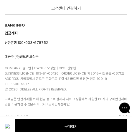
고객센터 연결하기
BANK INFO
입금계좌
신한은행 100-033-678752
예금주 (주)골드앤 오성문
COMPANY. 골드앤 | OWNER. 오성문 | CPO. 신동현
BUSINESS LICENCE. 193-81-00126 | ORDER LICENCE. 제2015-서울종로-0671호
ADDRESS. 서울특별시 종로구 돈화문로 11길 42 골드앤 빌딩(낙원동 109-1)
TEL.1800-9577
ⓒ 2026. OBELEE ALL RIGHTS RESERVED.
고객님은 안전거래를 위해 현금 등으로 결제시 저희 쇼핑몰에서 가입한 PG사의 구매안전서비
스를 이용하실 수 있습니다. (서비스가입사실확인)
개인정보처리방침
이용약관
구매하기