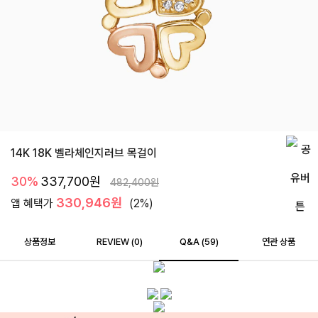
14K 18K 벨라체인지러브 목걸이
30%
337,700
원
482,400
원
330,946원
앱 혜택가
(2%)
상품정보
REVIEW (
0
)
Q&A (59)
연관 상품