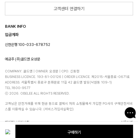
고객센터 연결하기
BANK INFO
입금계좌
신한은행 100-033-678752
예금주 (주)골드앤 오성문
COMPANY. 골드앤 | OWNER. 오성문 | CPO. 신동현
BUSINESS LICENCE. 193-81-00126 | ORDER LICENCE. 제2015-서울종로-0671호
ADDRESS. 서울특별시 종로구 돈화문로 11길 42 골드앤 빌딩(낙원동 109-1)
TEL.1800-9577
ⓒ 2026. OBELEE ALL RIGHTS RESERVED.
고객님은 안전거래를 위해 현금 등으로 결제시 저희 쇼핑몰에서 가입한 PG사의 구매안전서비
스를 이용하실 수 있습니다. (서비스가입사실확인)
개인정보처리방침
이용약관
구매하기