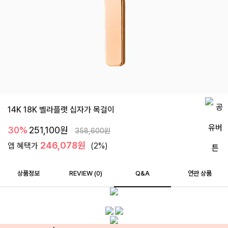
14K 18K 벨라플랫 십자가 목걸이
30%
251,100
원
358,600
원
246,078원
앱 혜택가
(2%)
상품정보
REVIEW (
0
)
Q&A
연관 상품