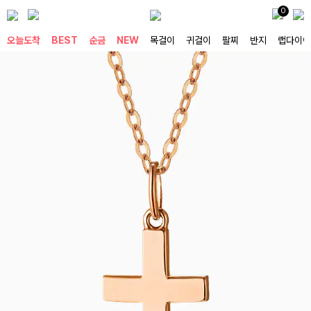
0
오늘도착
BEST
순금
NEW
목걸이
귀걸이
팔찌
반지
랩다이아