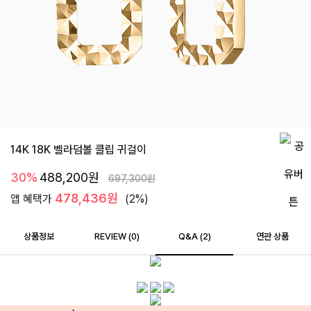
14K 18K 벨라덤볼 클립 귀걸이
30%
488,200
원
697,300
원
478,436원
앱 혜택가
(2%)
상품정보
REVIEW (
0
)
Q&A (2)
연관 상품