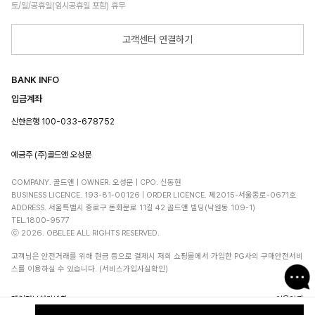
토/일/공휴일(임시공휴일 포함) 휴무
고객센터 연결하기
BANK INFO
입금계좌
신한은행 100-033-678752
예금주 (주)골드앤 오성문
COMPANY. 골드앤 | OWNER. 오성문 | CPO. 신동현
BUSINESS LICENCE. 193-81-00126 | ORDER LICENCE. 제2015-서울종로-0671호
ADDRESS. 서울특별시 종로구 돈화문로 11길 42 골드앤 빌딩(낙원동 109-1)
TEL.1800-9577
ⓒ 2026. OBELEE ALL RIGHTS RESERVED.
고객님은 안전거래를 위해 현금 등으로 결제시 저희 쇼핑몰에서 가입한 PG사의 구매안전서비
스를 이용하실 수 있습니다. (서비스가입사실확인)
개인정보처리방침
이용약관