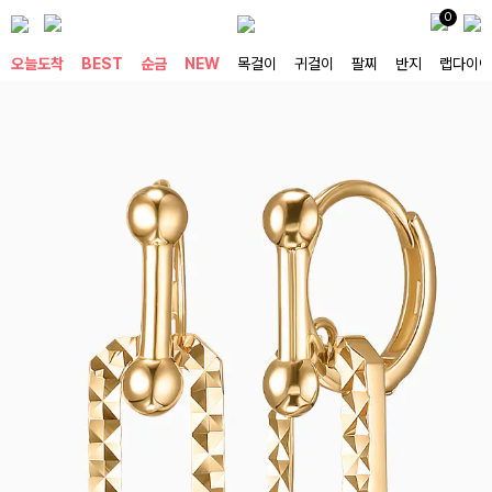
0
오늘도착
BEST
순금
NEW
목걸이
귀걸이
팔찌
반지
랩다이아