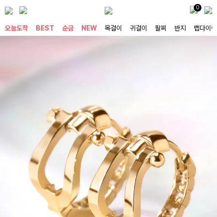
0
오늘도착
BEST
순금
NEW
목걸이
귀걸이
팔찌
반지
랩다이아