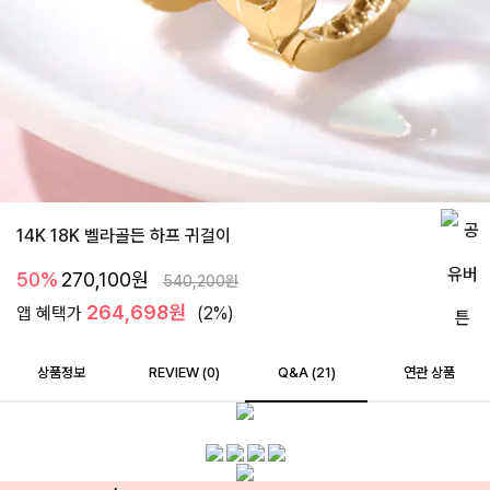
14K 18K 벨라골든 하프 귀걸이
50%
270,100
원
540,200
원
264,698원
앱 혜택가
(2%)
상품정보
REVIEW (
0
)
Q&A (21)
연관 상품