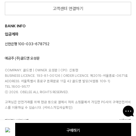
고객센터 연결하기
BANK INFO
입금계좌
신한은행 100-033-678752
예금주 (주)골드앤 오성문
COMPANY. 골드앤 | OWNER. 오성문 | CPO. 신동현
BUSINESS LICENCE. 193-81-00126 | ORDER LICENCE. 제2015-서울종로-0671호
ADDRESS. 서울특별시 종로구 돈화문로 11길 42 골드앤 빌딩(낙원동 109-1)
TEL.1800-9577
ⓒ 2026. OBELEE ALL RIGHTS RESERVED.
고객님은 안전거래를 위해 현금 등으로 결제시 저희 쇼핑몰에서 가입한 PG사의 구매안전서비
스를 이용하실 수 있습니다. (서비스가입사실확인)
개인정보처리방침
이용약관
구매하기