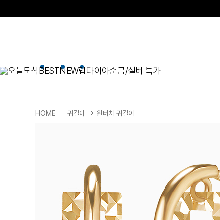
오늘도착
BEST
NEW
랩다이아
순금/실버 특가
BEST
순금/실버
목걸이
현재 위치
HOME
귀걸이
원터치 귀걸이
골드바/실버바
펜던트형
NEW
목걸이
일체형
팔찌
체인형
귀걸이
펜던트/참
반지
이니셜
세트
종교
실버주얼리
진주/원석