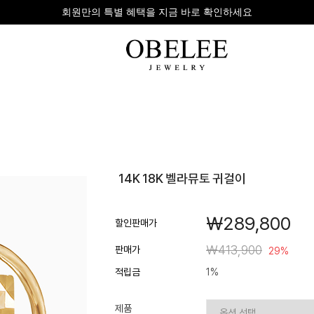
무이자 8개 대표 카드사 할부 이벤트
팔찌
반지
다이아
14K 18K 벨라뮤토 귀걸이
라인형
심플형
목걸이
체인형
체인형
반지
￦289,800
수입제품
다이아몬드
귀걸이
할인판매가
뱅글형
볼드링
팔찌
￦413,900
판매가
29%
볼드형
스톤반지
적립금
1%
진주/원석
커플링
발찌
제품