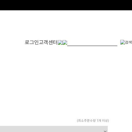
로그인
고객센터
몬드
발찌
귀걸이
SET
체인형
원터치형
14K/1
펜던트형
침형
천연석
수입제품
진주
진주/원석
피어싱
드롭/롱
(최소주문수량 1개 이상)
이어커프/참