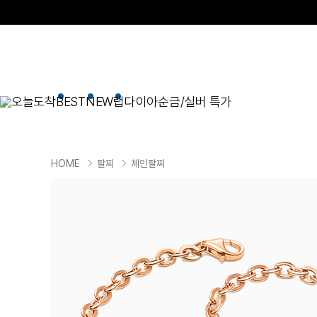
오늘도착
BEST
NEW
랩다이아
순금/실버 특가
BEST
순금/실버
목걸이
현재 위치
HOME
팔찌
체인팔찌
골드바/실버바
펜던트형
NEW
목걸이
일체형
팔찌
체인형
귀걸이
펜던트/참
반지
이니셜
세트
종교
실버주얼리
진주/원석