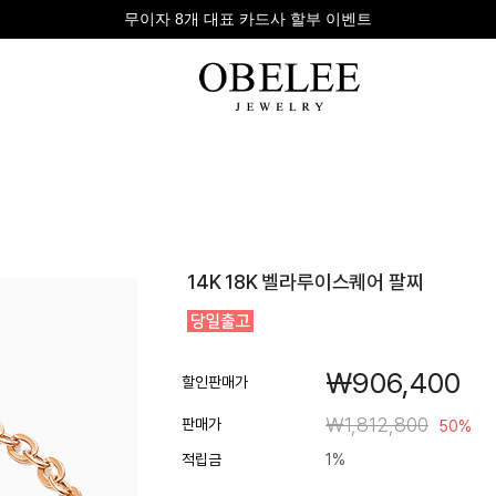
무이자 8개 대표 카드사 할부 이벤트
팔찌
반지
다이아
14K 18K 벨라루이스퀘어 팔찌
라인형
심플형
목걸이
체인형
체인형
반지
수입제품
다이아몬드
귀걸이
￦906,400
뱅글형
볼드링
팔찌
할인판매가
볼드형
스톤반지
￦1,812,800
판매가
50%
진주/원석
커플링
적립금
1%
발찌