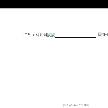
로그인
고객센터
몬드
발찌
귀걸이
SET
체인형
원터치형
14K/1
펜던트형
침형
천연석
수입제품
진주
진주/원석
피어싱
드롭/롱
이어커프/참
(최소주문수량 1개 이상)