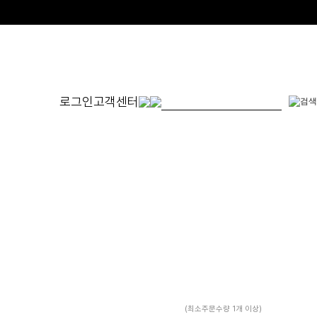
로그인
고객센터
몬드
발찌
귀걸이
SET
체인형
원터치형
14K/1
펜던트형
침형
천연석
수입제품
진주
진주/원석
피어싱
드롭/롱
이어커프/참
(최소주문수량 1개 이상)