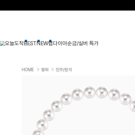
오늘도착
BEST
NEW
랩다이아
순금/실버 특가
BEST
순금/실버
목걸이
현재 위치
HOME
팔찌
진주/원석
골드바/실버바
펜던트형
NEW
목걸이
일체형
팔찌
체인형
귀걸이
펜던트/참
반지
이니셜
세트
종교
실버주얼리
진주/원석