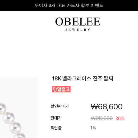
무이자 8개 대표 카드사 할부 이벤트
팔찌
반지
다이아
18K 벨라그레이스 진주 팔찌
라인형
심플형
목걸이
체인형
체인형
반지
수입제품
다이아몬드
귀걸이
￦68,600
뱅글형
볼드링
팔찌
할인판매가
볼드형
스톤반지
￦98,000
판매가
30%
진주/원석
커플링
적립금
1%
발찌