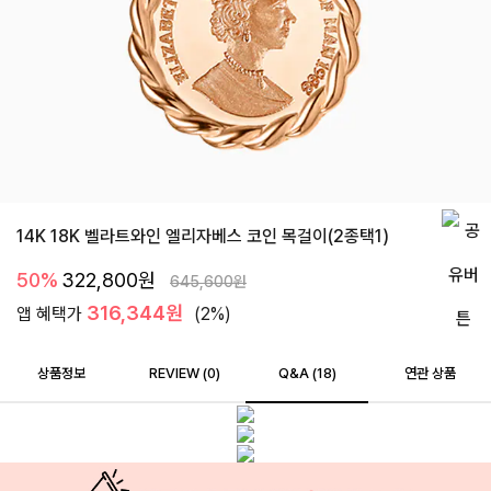
14K 18K 벨라트와인 엘리자베스 코인 목걸이(2종택1)
50%
322,800
원
645,600
원
316,344원
앱 혜택가
(2%)
상품정보
REVIEW (
0
)
Q&A (18)
연관 상품