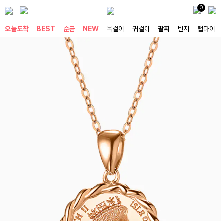
0
오늘도착
BEST
순금
NEW
목걸이
귀걸이
팔찌
반지
랩다이아