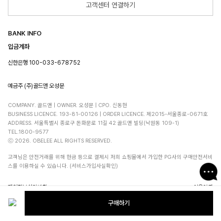
고객센터 연결하기
BANK INFO
입금계좌
신한은행 100-033-678752
예금주 (주)골드앤 오성문
COMPANY. 골드앤 | OWNER. 오성문 | CPO. 신동현
BUSINESS LICENCE. 193-81-00126 | ORDER LICENCE. 제2015-서울종로-0671호
ADDRESS. 서울특별시 종로구 돈화문로 11길 42 골드앤 빌딩(낙원동 109-1)
TEL.1800-9577
ⓒ 2026. OBELEE ALL RIGHTS RESERVED.
고객님은 안전거래를 위해 현금 등으로 결제시 저희 쇼핑몰에서 가입한 PG사의 구매안전서비
스를 이용하실 수 있습니다. (서비스가입사실확인)
개인정보처리방침
이용약관
구매하기