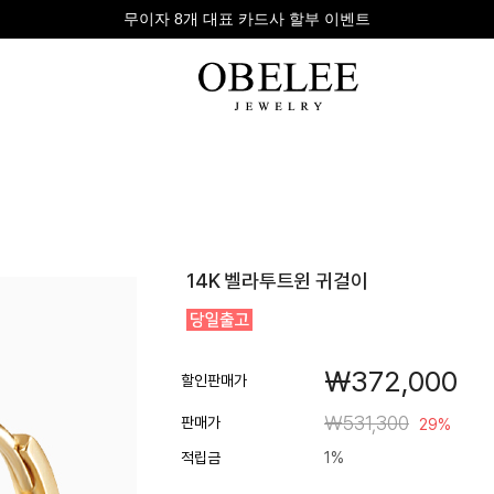
무이자 8개 대표 카드사 할부 이벤트
팔찌
반지
다이아
14K 벨라투트윈 귀걸이
라인형
심플형
목걸이
체인형
체인형
반지
수입제품
다이아몬드
귀걸이
￦372,000
뱅글형
볼드링
팔찌
할인판매가
볼드형
스톤반지
￦531,300
판매가
29%
진주/원석
커플링
적립금
1%
발찌