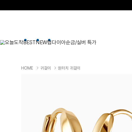
오늘도착
BEST
NEW
랩다이아
순금/실버 특가
BEST
순금/실버
목걸이
현재 위치
HOME
귀걸이
원터치 귀걸이
골드바/실버바
펜던트형
NEW
목걸이
일체형
팔찌
체인형
귀걸이
펜던트/참
반지
이니셜
세트
종교
실버주얼리
진주/원석