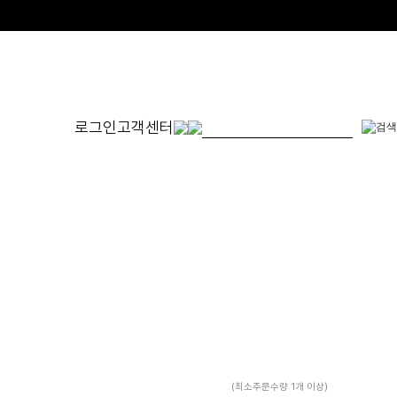
로그인
고객센터
몬드
발찌
귀걸이
SET
체인형
원터치형
14K/1
펜던트형
침형
천연석
수입제품
진주
진주/원석
피어싱
드롭/롱
이어커프/참
(최소주문수량 1개 이상)