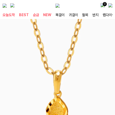
0
오늘도착
BEST
순금
NEW
목걸이
귀걸이
팔찌
반지
랩다이아