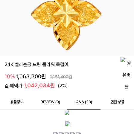
24K 벨라순금 드림 플라워 목걸이
10%
1,063,300
원
1,181,400
원
1,042,034원
앱 혜택가
(2%)
상품정보
REVIEW (
0
)
Q&A (23)
연관 상품