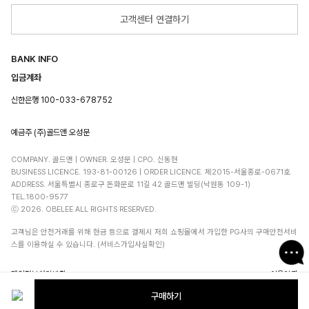
고객센터 연결하기
BANK INFO
입금계좌
신한은행 100-033-678752
예금주 (주)골드앤 오성문
COMPANY. 골드앤 | OWNER. 오성문 | CPO. 신동현
BUSINESS LICENCE. 193-81-00126 | ORDER LICENCE. 제2015-서울종로-0671호
ADDRESS. 서울특별시 종로구 돈화문로 11길 42 골드앤 빌딩(낙원동 109-1)
TEL.1800-9577
ⓒ 2026. OBELEE ALL RIGHTS RESERVED.
고객님은 안전거래를 위해 현금 등으로 결제시 저희 쇼핑몰에서 가입한 PG사의 구매안전서비
스를 이용하실 수 있습니다. (서비스가입사실확인)
개인정보처리방침
이용약관
구매하기