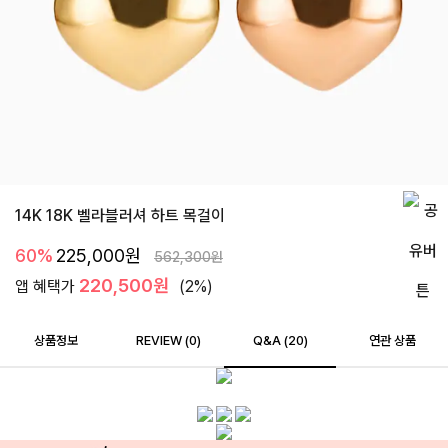
14K 18K 벨라블러셔 하트 목걸이
60%
225,000
원
562,300
원
220,500원
앱 혜택가
(2%)
상품정보
REVIEW (
0
)
Q&A (20)
연관 상품