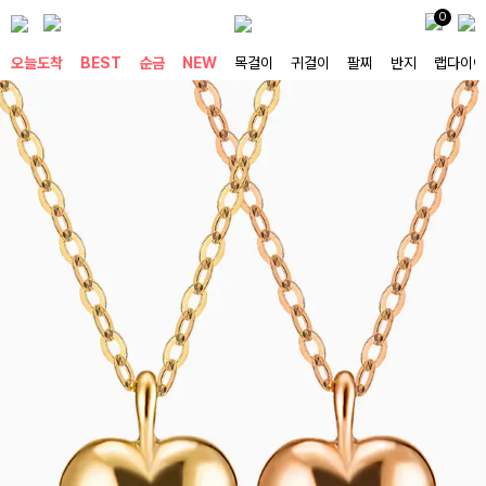
0
오늘도착
BEST
순금
NEW
목걸이
귀걸이
팔찌
반지
랩다이아