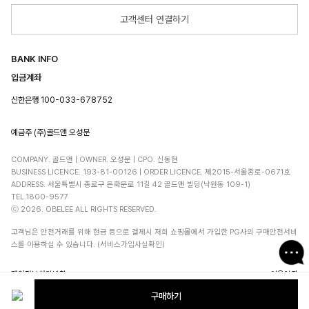
고객센터 연결하기
BANK INFO
입금계좌
신한은행 100-033-678752
예금주 (주)골드앤 오성문
COMPANY. 골드앤 | OWNER. 오성문 | CPO. 신동현
BUSINESS LICENCE. 193-81-00126 | ORDER LICENCE. 제2015-서울종로-0671호
ADDRESS. 서울특별시 종로구 돈화문로 11길 42 골드앤 빌딩(낙원동 109-1)
TEL.1800-9577
ⓒ 2026. OBELEE ALL RIGHTS RESERVED.
고객님은 안전거래를 위해 현금 등으로 결제시 저희 쇼핑몰에서 가입한 PG사의 구매안전서비
스를 이용하실 수 있습니다. (서비스가입사실확인)
개인정보처리방침
이용약관
구매하기