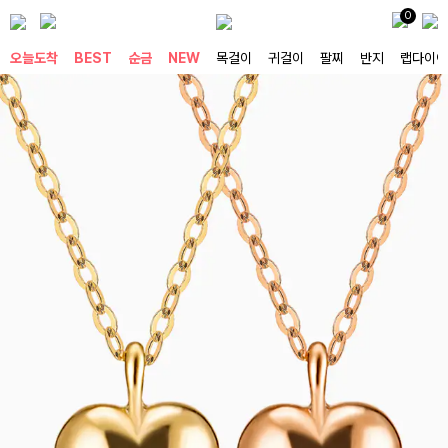
0
오늘도착
BEST
순금
NEW
목걸이
귀걸이
팔찌
반지
랩다이아