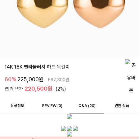
14K 18K 벨라블러셔 하트 목걸이
60%
225,000
원
562,300
원
220,500원
앱 혜택가
(2%)
상품정보
REVIEW (
0
)
Q&A (20)
연관 상품