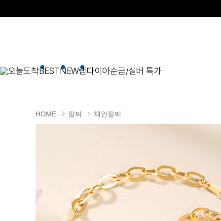
오늘도착
BEST
NEW
랩다이아
순금/실버 특가
BEST
순금/실버
목걸이
현재 위치
HOME
팔찌
체인팔찌
골드바/실버바
펜던트형
NEW
목걸이
일체형
팔찌
체인형
귀걸이
펜던트/참
반지
이니셜
세트
종교
실버주얼리
진주/원석