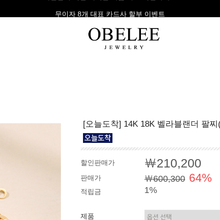
무이자 8개 대표 카드사 할부 이벤트
팔찌
반지
다이아
[오늘도착] 14K 18K 벨라블랜더 팔찌
라인형
심플형
목걸이
체인형
체인형
반지
수입제품
다이아몬드
귀걸이
￦210,200
할인판매가
뱅글형
볼드링
팔찌
64%
판매가
￦600,300
볼드형
스톤반지
1%
적립금
진주/원석
커플링
발찌
제품