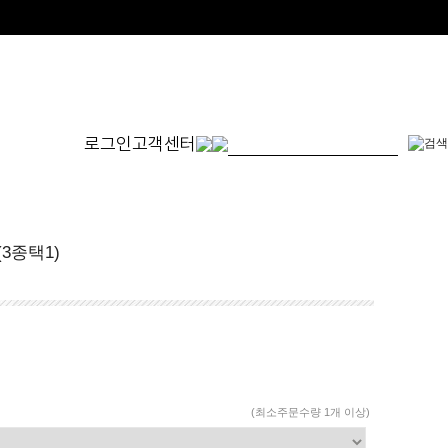
로그인
고객센터
몬드
발찌
귀걸이
SET
(3종택1)
체인형
원터치형
14K/1
펜던트형
침형
천연석
수입제품
진주
진주/원석
피어싱
드롭/롱
(최소주문수량 1개 이상)
이어커프/참