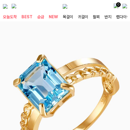
0
오늘도착
BEST
순금
NEW
목걸이
귀걸이
팔찌
반지
랩다이아