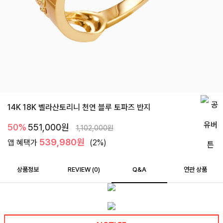
14K 18K 벨라산토리니 천연 블루 토파즈 반지
50%
551,000
원
1,102,000
원
539,980원
앱 혜택가
(2%)
상품정보
REVIEW (
0
)
Q&A
연관 상품