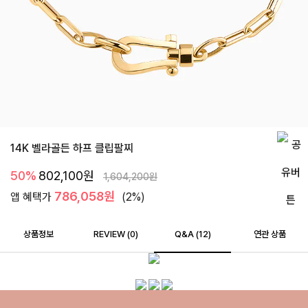
14K 벨라골든 하프 클립팔찌
50%
802,100
원
1,604,200
원
786,058원
앱 혜택가
(2%)
상품정보
REVIEW (
0
)
Q&A (12)
연관 상품