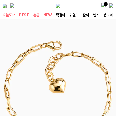
0
오늘도착
BEST
순금
NEW
목걸이
귀걸이
팔찌
반지
랩다이아