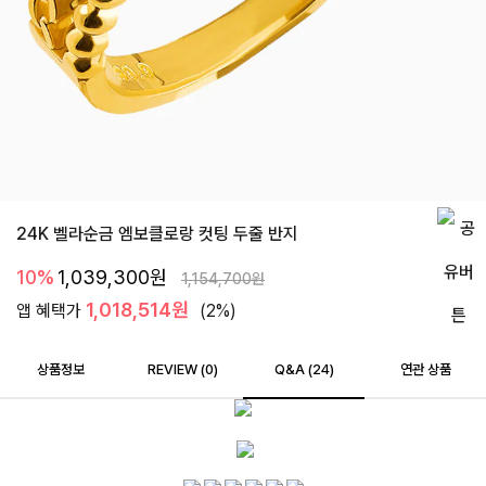
24K 벨라순금 엠보클로랑 컷팅 두줄 반지
10%
1,039,300
원
1,154,700
원
1,018,514원
앱 혜택가
(2%)
상품정보
REVIEW (
0
)
Q&A (24)
연관 상품