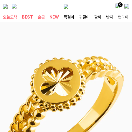
0
오늘도착
BEST
순금
NEW
목걸이
귀걸이
팔찌
반지
랩다이아