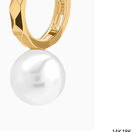
이니셜
14K 1