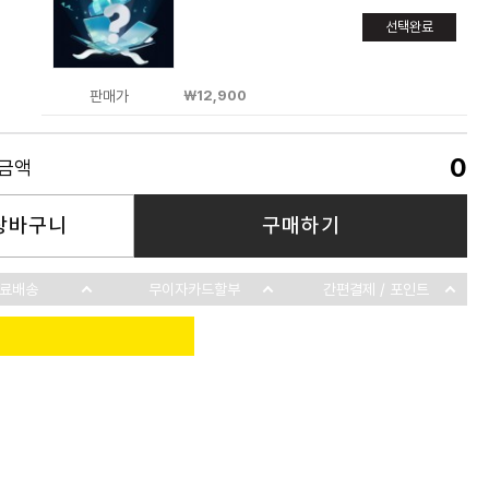
선택완료
판매가
￦12,900
0
품금액
장바구니
구매하기
료배송
무이자카드할부
간편결제 / 포인트