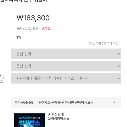
￦163,300
￦544,300
69%
1%
(최소주문수량 1개 이상)
정]
스
추가구성상품 ※추가로 구매를 원하시면 선택하세요※
★한정판매
실버럭키박스★