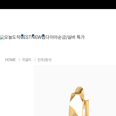
오늘도착
BEST
NEW
랩다이아
순금/실버 특가
BEST
순금/실버
목걸이
현재 위치
HOME
귀걸이
진주/원석
골드바/실버바
펜던트형
NEW
목걸이
일체형
팔찌
체인형
귀걸이
펜던트/참
반지
이니셜
세트
종교
실버주얼리
진주/원석