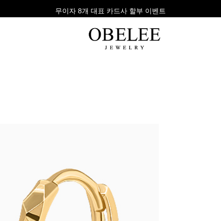
무이자 8개 대표 카드사 할부 이벤트
팔찌
반지
다이아
라인형
심플형
목걸이
체인형
체인형
반지
수입제품
다이아몬드
귀걸이
뱅글형
볼드링
팔찌
볼드형
스톤반지
진주/원석
커플링
발찌