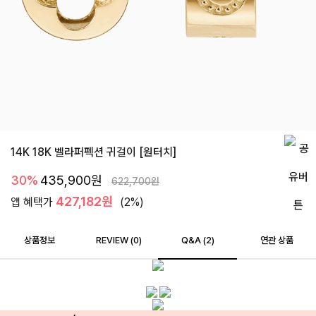
14K 18K 벨라퍼펙션 귀걸이 [원터치]
30%
435,900
원
622,700
원
427,182원
앱 혜택가
(2%)
상품정보
REVIEW (
0
)
Q&A (2)
연관 상품