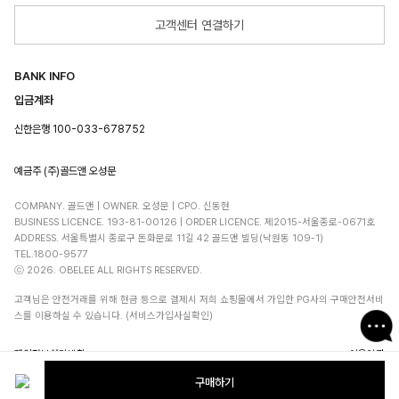
고객센터 연결하기
BANK INFO
입금계좌
신한은행 100-033-678752
예금주 (주)골드앤 오성문
COMPANY. 골드앤 | OWNER. 오성문 | CPO. 신동현
BUSINESS LICENCE. 193-81-00126 | ORDER LICENCE. 제2015-서울종로-0671호
ADDRESS. 서울특별시 종로구 돈화문로 11길 42 골드앤 빌딩(낙원동 109-1)
TEL.1800-9577
ⓒ 2026. OBELEE ALL RIGHTS RESERVED.
고객님은 안전거래를 위해 현금 등으로 결제시 저희 쇼핑몰에서 가입한 PG사의 구매안전서비
스를 이용하실 수 있습니다. (서비스가입사실확인)
개인정보처리방침
이용약관
구매하기