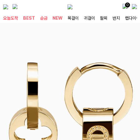
0
오늘도착
BEST
순금
NEW
목걸이
귀걸이
팔찌
반지
랩다이아