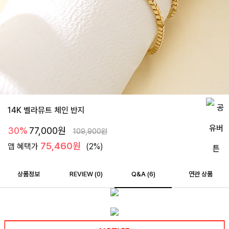
14K 벨라뮤트 체인 반지
30%
77,000
원
109,900
원
75,460원
앱 혜택가
(2%)
상품정보
REVIEW (
0
)
Q&A (6)
연관 상품