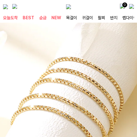
0
오늘도착
BEST
순금
NEW
목걸이
귀걸이
팔찌
반지
랩다이아