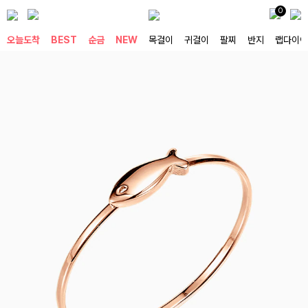
0
오늘도착
BEST
순금
NEW
목걸이
귀걸이
팔찌
반지
랩다이아