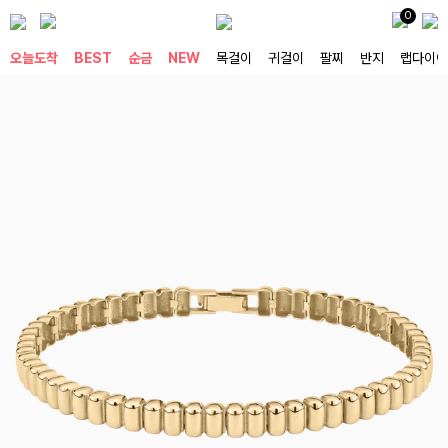
0
오늘도착
BEST
순금
NEW
목걸이
귀걸이
팔찌
반지
랩다이아