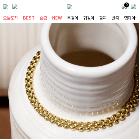
0
오늘도착
BEST
순금
NEW
목걸이
귀걸이
팔찌
반지
랩다이아