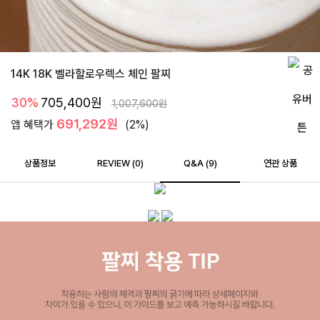
14K 18K 벨라할로우렉스 체인 팔찌
30%
705,400
원
1,007,600
원
691,292원
앱 혜택가
(2%)
상품정보
REVIEW (
0
)
Q&A (9)
연관 상품