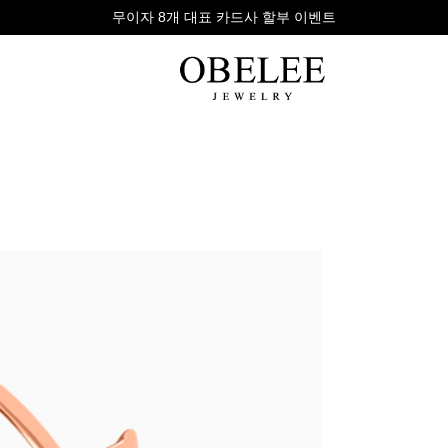
회원만의 특별 혜택을 지금 바로 확인하세요
무이자 8개 대표 카드사 할부 이벤트
팔찌
반지
다이아
라인형
심플형
목걸이
체인형
체인형
반지
수입제품
다이아몬드
귀걸이
뱅글형
볼드링
팔찌
볼드형
스톤반지
진주/원석
커플링
발찌