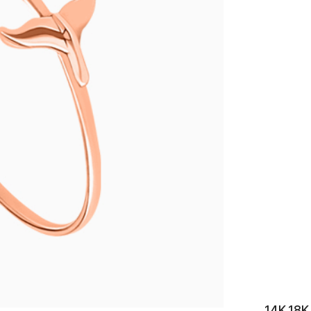
이니셜
14K 1