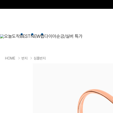
오늘도착
BEST
NEW
랩다이아
순금/실버 특가
BEST
순금/실버
목걸이
현재 위치
HOME
반지
심플반지
골드바/실버바
펜던트형
NEW
목걸이
일체형
팔찌
체인형
귀걸이
펜던트/참
반지
이니셜
세트
종교
실버주얼리
진주/원석