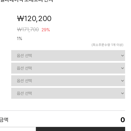
￦120,200
￦171,700
29%
1%
(최소주문수량 1개 이상)
0
품금액