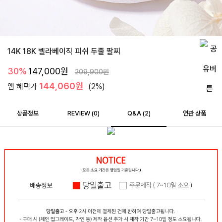
14K 18K 벨라베이직 피쉬 두줄 팔찌
30%
147,000
원
209,900
원
144,060원
앱 혜택가
(2%)
상품정보
REVIEW (
0
)
Q&A (2)
연관 상품