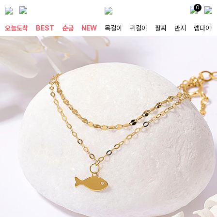
0
오늘도착
BEST
순금
NEW
목걸이
귀걸이
팔찌
반지
랩다이아