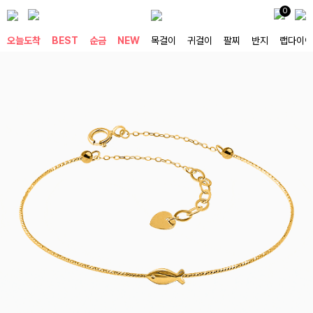
0
오늘도착
BEST
순금
NEW
목걸이
귀걸이
팔찌
반지
랩다이아