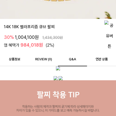
14K 18K 벨라프리즘 큐브 팔찌
30%
1,004,100
원
1,434,300
원
984,018원
앱 혜택가
(2%)
상품정보
REVIEW (
0
)
Q&A
연관 상품