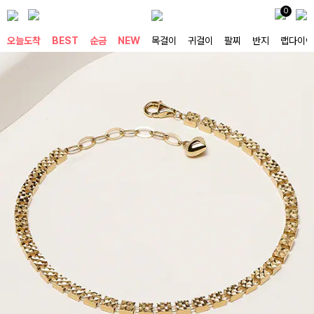
0
오늘도착
BEST
순금
NEW
목걸이
귀걸이
팔찌
반지
랩다이아