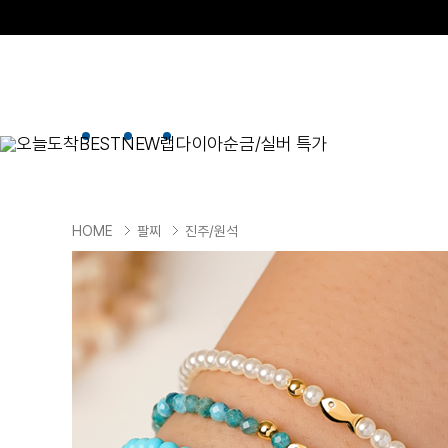
오늘도착
BEST
NEW
랩다이아
순금/실버 특가
BEST
순금/실버
목걸이
현재 위치
HOME
팔찌
진주/원석
골드바/실버바
펜던트형
NEW
목걸이
일체형
팔찌
체인형
귀걸이
펜던트/참
반지
이니셜
세트
종교
실버주얼리
진주/원석