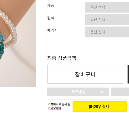
이니셜
제품
원석
패키지
최종 상품금액
장바구니
무료배송