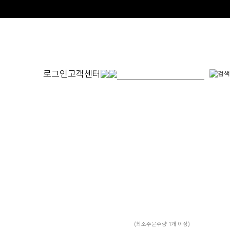
로그인
고객센터
몬드
발찌
귀걸이
SET
체인형
원터치형
14K/1
펜던트형
침형
천연석
수입제품
진주
진주/원석
피어싱
드롭/롱
이어커프/참
(최소주문수량 1개 이상)