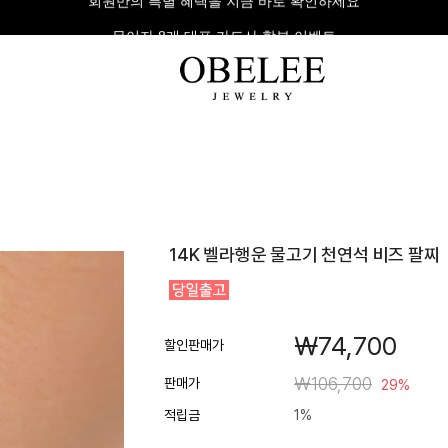
무이자 8개 대표 카드사 할부 이벤트
팔찌
반지
다이아
14K 벨라행운 물고기 천연석 비즈 팔찌
라인형
심플형
목걸이
체인형
체인형
반지
수입제품
다이아몬드
귀걸이
￦74,700
뱅글형
볼드링
팔찌
할인판매가
볼드형
스톤반지
￦106,700
판매가
29%
진주/원석
커플링
적립금
1%
발찌